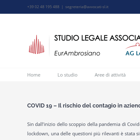
Salta
+39 02 48 195 488
|
segreteria@avvocati-sl.it
al
contenuto
Home
Lo studio
Aree di attività
COVID 19 – Il rischio del contagio in aziend
Sin dall’inizio dello scoppio della pandemia di Covid-
lockdown, una delle questioni più rilevanti è stata si