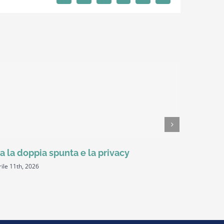
a la doppia spunta e la privacy
Respons
ile 11th, 2026
Marzo 7th, 