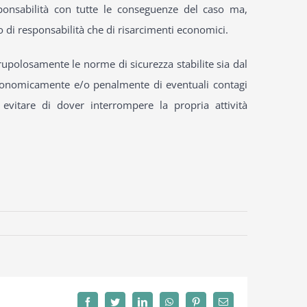
ponsabilità con tutte le conseguenze del caso ma,
to di responsabilità che di risarcimenti economici.
rupolosamente le norme di sicurezza stabilite sia dal
e economicamente e/o penalmente di eventuali contagi
evitare di dover interrompere la propria attività
Facebook
Twitter
LinkedIn
WhatsApp
Pinterest
Email