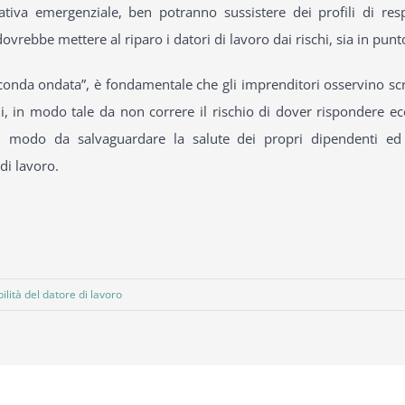
tiva emergenziale, ben potranno sussistere dei profili di res
ovrebbe mettere al riparo i datori di lavoro dai rischi, sia in pun
seconda ondata”, è fondamentale che gli imprenditori osservino sc
iali, in modo tale da non correre il rischio di dover risponder
 in modo da salvaguardare la salute dei propri dipendenti ed 
di lavoro.
lità del datore di lavoro