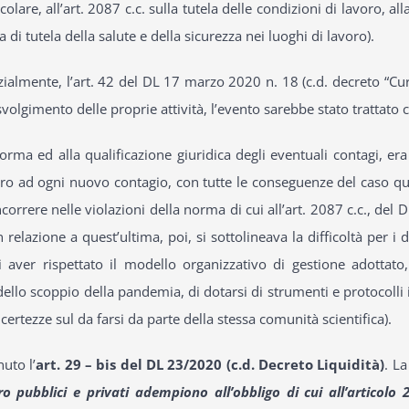
colare, all’art. 2087 c.c. sulla tutela delle condizioni di lavoro, al
di tutela della salute e della sicurezza nei luoghi di lavoro).
ialmente, l’art. 42 del DL 17 marzo 2020 n. 18 (c.d. decreto “Cura I
volgimento delle proprie attività, l’evento sarebbe stato trattato
orma ed alla qualificazione giuridica degli eventuali contagi, era 
oro ad ogni nuovo contagio, con tutte le conseguenze del caso qu
ncorrere nelle violazioni della norma di cui all’art. 2087 c.c., del
n relazione a quest’ultima, poi, si sottolineava la difficoltà per i 
aver rispettato il modello organizzativo di gestione adottato, 
dello scoppio della pandemia, di dotarsi di strumenti e protocolli 
incertezze sul da farsi da parte della stessa comunità scientifica).
uto l’
art. 29 – bis del DL 23/2020 (c.d. Decreto Liquidità)
. La
ro pubblici e privati adempiono all’obbligo di cui all’articolo 