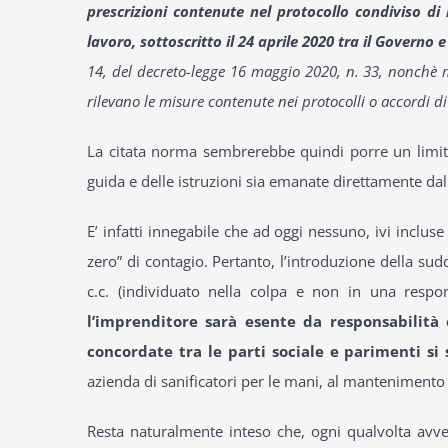
prescrizioni contenute nel protocollo condiviso di
lavoro, sottoscritto il 24 aprile 2020 tra il Governo e 
14, del decreto-legge 16 maggio 2020, n. 33, nonchè m
rilevano le misure contenute nei protocolli o accordi d
La citata norma sembrerebbe quindi porre un limite ai
guida e delle istruzioni sia emanate direttamente dal g
E’ infatti innegabile che ad oggi nessuno, ivi inclus
zero” di contagio. Pertanto, l’introduzione della sud
c.c. (individuato nella colpa e non in una respo
l’imprenditore sarà esente da responsabilità
concordate tra le parti sociale e parimenti si
azienda di sanificatori per le mani, al mantenimento 
Resta naturalmente inteso che, ogni qualvolta avve