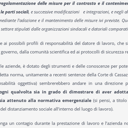
 regolamentazione delle misure per il contrasto e il contenime
le parti sociali
, e successive modificazioni e integrazioni, e negli a
ediante l’adozione e il mantenimento delle misure ivi previste. Qua
i settore stipulati dalle organizzazioni sindacali e datoriali compar
 possibili profili di responsabilità del datore di lavoro, che si
overno, dalla comunità scientifica ed ai protocolli di sicurezza red
e le aziende, è dotato degli strumenti e delle conoscenze per pot
detta norma, unitamente a recenti sentenze della Corte di Cassazi
nsabilità oggettiva) sembrerebbero andare in una direzione 
 ogni qualvolta sia in grado di dimostrare di aver adott
 sia attenuto alla normativa emergenziale
(si pensi, a titolo
del distanziamento sociale all’interno del luogo di lavoro).
nga un contagio durante la prestazione di lavoro e l’azienda n